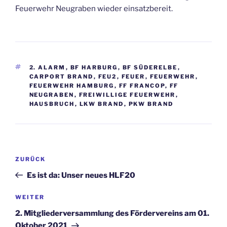
Feuerwehr Neugraben wieder einsatzbereit.
SCHLAGWÖRTER
2. ALARM
,
BF HARBURG
,
BF SÜDERELBE
,
CARPORT BRAND
,
FEU2
,
FEUER
,
FEUERWEHR
,
FEUERWEHR HAMBURG
,
FF FRANCOP
,
FF
NEUGRABEN
,
FREIWILLIGE FEUERWEHR
,
HAUSBRUCH
,
LKW BRAND
,
PKW BRAND
Beitragsnavigation
Vorheriger
ZURÜCK
Beitrag
Es ist da: Unser neues HLF20
Nächster
WEITER
Beitrag
2. Mitgliederversammlung des Fördervereins am 01.
Oktober 2021