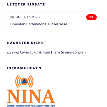
LETZTER EINSATZ
–
6.
Alarm“
Nr. 96
30.07.2026
FEU
Brannten Gartenmöbel auf Terrasse
NÄCHSTER DIENST
Es sind keine zukünftigen Dienste eingetragen.
INFORMATIONEN