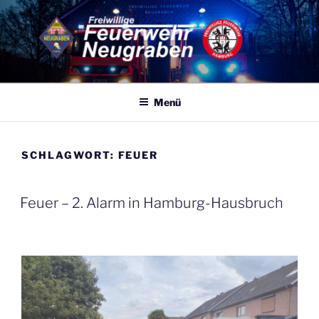
Zum
Inhalt
springen
FF NEUGRABEN
Eine von 86 Freiwilligen Feuerwehren Hamburgs – 365 Tage, 24
Stunden für Sie Einsatzbereit
Menü
SCHLAGWORT:
FEUER
VERÖFFENTLICHT
Feuer – 2. Alarm in Hamburg-Hausbruch
AM