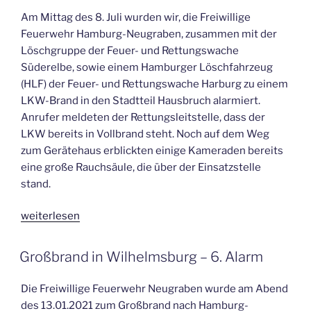
Am Mittag des 8. Juli wurden wir, die Freiwillige
Feuerwehr Hamburg-Neugraben, zusammen mit der
Löschgruppe der Feuer- und Rettungswache
Süderelbe, sowie einem Hamburger Löschfahrzeug
(HLF) der Feuer- und Rettungswache Harburg zu einem
LKW-Brand in den Stadtteil Hausbruch alarmiert.
Anrufer meldeten der Rettungsleitstelle, dass der
LKW bereits in Vollbrand steht. Noch auf dem Weg
zum Gerätehaus erblickten einige Kameraden bereits
eine große Rauchsäule, die über der Einsatzstelle
stand.
„Feuer
weiterlesen
–
2.
VERÖFFENTLICHT
Großbrand in Wilhelmsburg – 6. Alarm
AM
Alarm
in
Die Freiwillige Feuerwehr Neugraben wurde am Abend
Hamburg-
des 13.01.2021 zum Großbrand nach Hamburg-