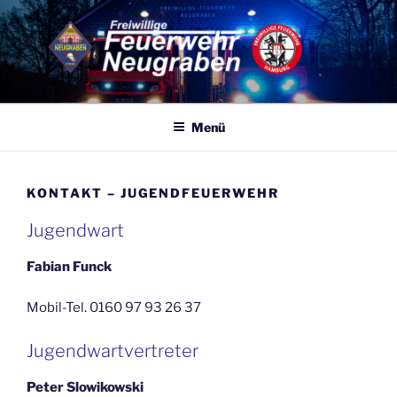
Zum
Inhalt
springen
FF NEUGRABEN
Eine von 86 Freiwilligen Feuerwehren Hamburgs – 365 Tage, 24
Stunden für Sie Einsatzbereit
Menü
KONTAKT – JUGENDFEUERWEHR
Jugendwart
Fabian Funck
Mobil-Tel. 0160 97 93 26 37
Jugendwartvertreter
Peter Slowikowski