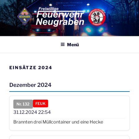
Zum
Inhalt
springen
FF NEUGRABEN
Eine von 86 Freiwilligen Feuerwehren Hamburgs – 365 Tage, 24
Stunden für Sie Einsatzbereit
Menü
EINSÄTZE 2024
Dezember 2024
FEUK
Nr. 132
31.12.2024
22:54
Brannten drei Müllcontainer und eine Hecke