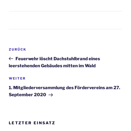
Beitragsnavigation
Vorheriger
ZURÜCK
Beitrag
Feuerwehr löscht Dachstuhlbrand eines
leerstehenden Gebäudes mitten im Wald
Nächster
WEITER
Beitrag
1. Mitgliederversammlung des Fördervereins am 27.
September 2020
LETZTER EINSATZ