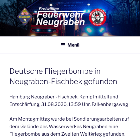
Zum
Inhalt
springen
FF NEUGRABEN
Eine von 86 Freiwilligen Feuerwehren Hamburgs – 365 Tage, 24
Stunden für Sie Einsatzbereit
Menü
VERÖFFENTLICHT
Deutsche Fliegerbombe in
AM
Neugraben-Fischbek gefunden
Hamburg Neugraben-Fischbek, Kampfmittelfund
Entschärfung, 31.08.2020, 13:59 Uhr, Falkenbergsweg
Am Montagmittag wurde bei Sondierungsarbeiten auf
dem Gelände des Wasserwerkes Neugraben eine
Fliegerbombe aus dem Zweiten Weltkrieg gefunden.