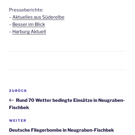
Presseberichte:
–
Aktuelles aus Süderelbe
–
Besser im Blick
–
Harburg Aktuell
Beitragsnavigation
Vorheriger
ZURÜCK
Beitrag
Rund 70 Wetter bedingte Einsätze in Neugraben-
Fischbek
Nächster
WEITER
Beitrag
Deutsche Fliegerbombe in Neugraben-Fischbek