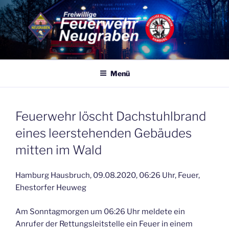
Zum
Inhalt
springen
FF NEUGRABEN
Eine von 86 Freiwilligen Feuerwehren Hamburgs – 365 Tage, 24
Stunden für Sie Einsatzbereit
Menü
VERÖFFENTLICHT
Feuerwehr löscht Dachstuhlbrand
AM
eines leerstehenden Gebäudes
mitten im Wald
Hamburg Hausbruch, 09.08.2020, 06:26 Uhr, Feuer,
Ehestorfer Heuweg
Am Sonntagmorgen um 06:26 Uhr meldete ein
Anrufer der Rettungsleitstelle ein Feuer in einem