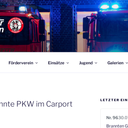
ABEN
rwehren Hamburgs – 365 Tage, 24 Stunden für Sie Einsatzbere
Förderverein
Einsätze
Jugend
Galerien
LETZTER EI
rannte PKW im Carport
Nr. 96
30.0
Brannten G