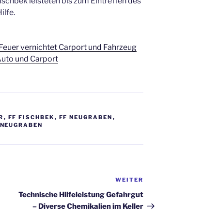
chbek leisteten bis zum Eintreffen des
lfe.
 Feuer vernichtet Carport und Fahrzeug
Auto und Carport
R
,
FF FISCHBEK
,
FF NEUGRABEN
,
NEUGRABEN
WEITER
Nächster
Beitrag
Technische Hilfeleistung Gefahrgut
– Diverse Chemikalien im Keller