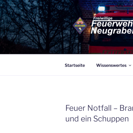
Zum
Inhalt
springen
FF NEUGR
Eine von 86 Freiwilligen Feue
Startseite
Wissenswertes
VERÖFFENTLICHT
Feuer Notfall – B
AM
und ein Schuppen