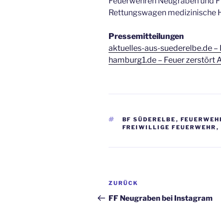
Feuerwehren Neugraben und Fis
Rettungswagen medizinische Hi
Pressemitteilungen
aktuelles-aus-suederelbe.de –
hamburg1.de – Feuer zerstört 
SCHLAGWÖRTER
BF SÜDERELBE
,
FEUERWEH
FREIWILLIGE FEUERWEHR
,
Beitragsnavigation
Vorheriger
ZURÜCK
Beitrag
FF Neugraben bei Instagram