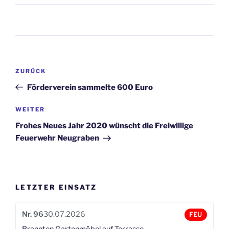
Beitragsnavigation
Vorheriger
ZURÜCK
Beitrag
Förderverein sammelte 600 Euro
Nächster
WEITER
Beitrag
Frohes Neues Jahr 2020 wünscht die Freiwillige
Feuerwehr Neugraben
LETZTER EINSATZ
Nr. 96
30.07.2026
FEU