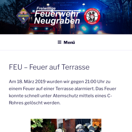
Zum
Inhalt
springen
FF NEUGRABEN
Eine von 86 Freiwilligen Feuerwehren Hamburgs – 365 Tage, 24
Stunden für Sie Einsatzbereit
Menü
VERÖFFENTLICHT
FEU – Feuer auf Terrasse
AM
Am 18. März 2019 wurden wir gegen 21:00 Uhr zu
einem Feuer auf einer Terrasse alarmiert. Das Feuer
konnte schnell unter Atemschutz mittels eines C-
Rohres gelöscht werden.