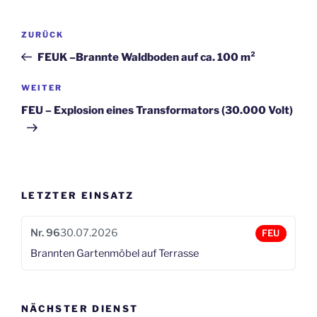
Beitragsnavigation
Vorheriger
ZURÜCK
Beitrag
FEUK –Brannte Waldboden auf ca. 100 m²
Nächster
WEITER
Beitrag
FEU – Explosion eines Transformators (30.000 Volt)
LETZTER EINSATZ
Nr. 96
30.07.2026
FEU
Brannten Gartenmöbel auf Terrasse
NÄCHSTER DIENST