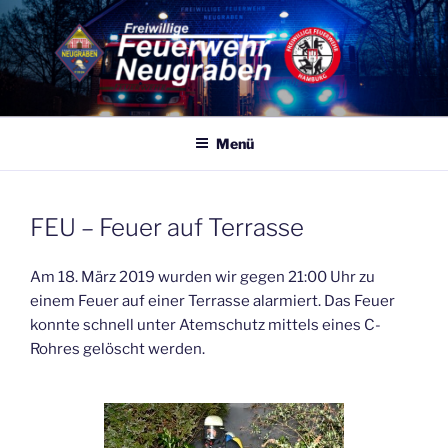
Zum
Inhalt
springen
FF NEUGRABEN
Eine von 86 Freiwilligen Feuerwehren Hamburgs – 365 Tage, 24
Stunden für Sie Einsatzbereit
Menü
VERÖFFENTLICHT
FEU – Feuer auf Terrasse
AM
Am 18. März 2019 wurden wir gegen 21:00 Uhr zu
einem Feuer auf einer Terrasse alarmiert. Das Feuer
konnte schnell unter Atemschutz mittels eines C-
Rohres gelöscht werden.