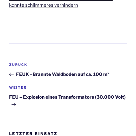
konnte schlimmeres verhindern
Beitragsnavigation
Vorheriger
ZURÜCK
Beitrag
FEUK –Brannte Waldboden auf ca. 100 m²
Nächster
WEITER
Beitrag
FEU – Explosion eines Transformators (30.000 Volt)
LETZTER EINSATZ