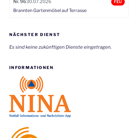
Alarm“
Nr. 96
30.07.2026
FEU
Brannten Gartenmöbel auf Terrasse
NÄCHSTER DIENST
Es sind keine zukünftigen Dienste eingetragen.
INFORMATIONEN