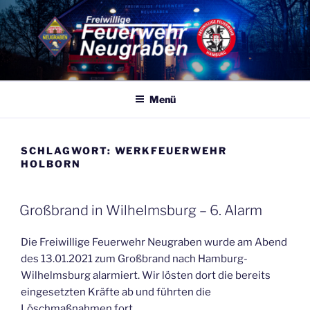
Zum
Inhalt
springen
FF NEUGRABEN
Eine von 86 Freiwilligen Feuerwehren Hamburgs – 365 Tage, 24
Stunden für Sie Einsatzbereit
Menü
SCHLAGWORT:
WERKFEUERWEHR
HOLBORN
VERÖFFENTLICHT
Großbrand in Wilhelmsburg – 6. Alarm
AM
Die Freiwillige Feuerwehr Neugraben wurde am Abend
des 13.01.2021 zum Großbrand nach Hamburg-
Wilhelmsburg alarmiert. Wir lösten dort die bereits
eingesetzten Kräfte ab und führten die
Löschmaßnahmen fort.