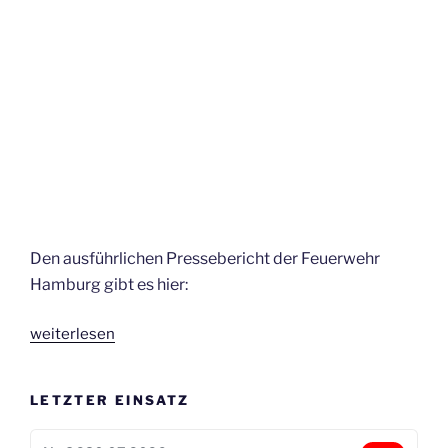
Den ausführlichen Pressebericht der Feuerwehr
Hamburg gibt es hier:
„Großbrand
weiterlesen
in
Wilhelmsburg
LETZTER EINSATZ
–
6.