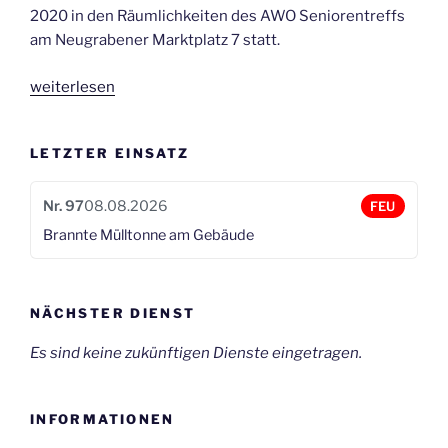
2020 in den Räumlichkeiten des AWO Seniorentreffs
am Neugrabener Marktplatz 7 statt.
„Förderverein
weiterlesen
–
Stabiles
LETZTER EINSATZ
Fundament
ist
gelegt“
Nr. 97
08.08.2026
FEU
Brannte Mülltonne am Gebäude
NÄCHSTER DIENST
Es sind keine zukünftigen Dienste eingetragen.
INFORMATIONEN