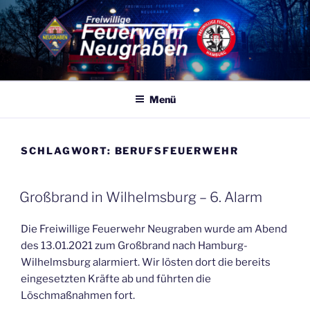
Zum
Inhalt
springen
FF NEUGRABEN
Eine von 86 Freiwilligen Feuerwehren Hamburgs – 365 Tage, 24
Stunden für Sie Einsatzbereit
Menü
SCHLAGWORT:
BERUFSFEUERWEHR
VERÖFFENTLICHT
Großbrand in Wilhelmsburg – 6. Alarm
AM
Die Freiwillige Feuerwehr Neugraben wurde am Abend
des 13.01.2021 zum Großbrand nach Hamburg-
Wilhelmsburg alarmiert. Wir lösten dort die bereits
eingesetzten Kräfte ab und führten die
Löschmaßnahmen fort.