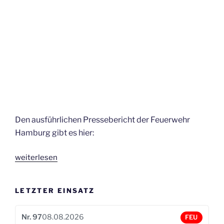
Den ausführlichen Pressebericht der Feuerwehr
Hamburg gibt es hier:
„Großbrand
weiterlesen
in
Wilhelmsburg
LETZTER EINSATZ
–
6.
Alarm“
Nr. 97
08.08.2026
FEU