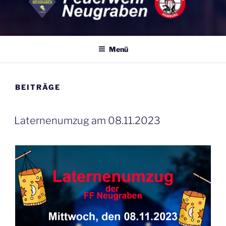
FF NEUGRABEN
Eine von 86 Freiwilligen Feuerwehren Hamburgs – 365 Tage, 24
Stunden für Sie Einsatzbereit
Menü
BEITRÄGE
VERÖFFENTLICHT
Laternenumzug am 08.11.2023
AM