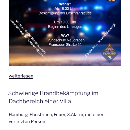
„Laternenumzug
weiterlesen
am
08.11.2023“
VERÖFFENTLICHT
Schwierige Brandbekämpfung im
AM
Dachbereich einer Villa
Hamburg-Hausbruch, Feuer, 3.Alarm, mit einer
verletzten Person