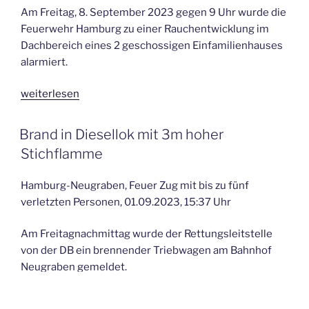
Am Freitag, 8. September 2023 gegen 9 Uhr wurde die
Feuerwehr Hamburg zu einer Rauchentwicklung im
Dachbereich eines 2 geschossigen Einfamilienhauses
alarmiert.
„Schwierige
weiterlesen
Brandbekämpfung
im
VERÖFFENTLICHT
Brand in Diesellok mit 3m hoher
AM
Dachbereich
Stichflamme
einer
Villa“
Hamburg-Neugraben, Feuer Zug mit bis zu fünf
verletzten Personen, 01.09.2023, 15:37 Uhr
Am Freitagnachmittag wurde der Rettungsleitstelle
von der DB ein brennender Triebwagen am Bahnhof
Neugraben gemeldet.
Die ersten Kräfte meldeten 3m hohe Stichflammen