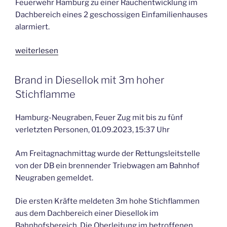
Feuerwehr Hamburg zu einer Rauchentwicklung im
Dachbereich eines 2 geschossigen Einfamilienhauses
alarmiert.
„Schwierige
weiterlesen
Brandbekämpfung
im
VERÖFFENTLICHT
Brand in Diesellok mit 3m hoher
AM
Dachbereich
Stichflamme
einer
Villa“
Hamburg-Neugraben, Feuer Zug mit bis zu fünf
verletzten Personen, 01.09.2023, 15:37 Uhr
Am Freitagnachmittag wurde der Rettungsleitstelle
von der DB ein brennender Triebwagen am Bahnhof
Neugraben gemeldet.
Die ersten Kräfte meldeten 3m hohe Stichflammen
aus dem Dachbereich einer Diesellok im
Bahnhofsbereich. Die Oberleitung im betroffenen