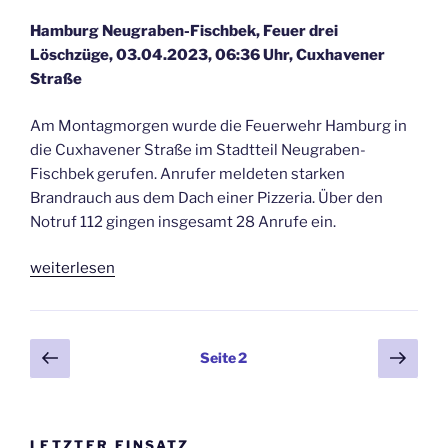
tagte“
Hamburg Neugraben-Fischbek, Feuer drei
Löschzüge, 03.04.2023, 06:36 Uhr, Cuxhavener
Straße
Am Montagmorgen wurde die Feuerwehr Hamburg in
die Cuxhavener Straße im Stadtteil Neugraben-
Fischbek gerufen. Anrufer meldeten starken
Brandrauch aus dem Dach einer Pizzeria. Über den
Notruf 112 gingen insgesamt 28 Anrufe ein.
„Schnelles
weiterlesen
Eingreifen
der
Feuerwehr
Seitennummerierung
Vorherige
Näch
Seite
2
Hamburg
Seite
Seit
der
verhindert
Beiträge
Vollbrand“
LETZTER EINSATZ