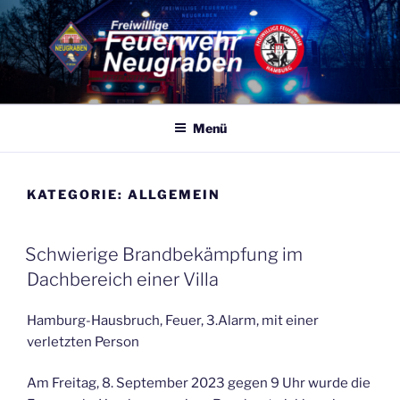
Zum
Inhalt
springen
FF NEUGRABEN
Eine von 86 Freiwilligen Feuerwehren Hamburgs – 365 Tage, 24
Stunden für Sie Einsatzbereit
Menü
KATEGORIE:
ALLGEMEIN
VERÖFFENTLICHT
Schwierige Brandbekämpfung im
AM
Dachbereich einer Villa
Hamburg-Hausbruch, Feuer, 3.Alarm, mit einer
verletzten Person
Am Freitag, 8. September 2023 gegen 9 Uhr wurde die