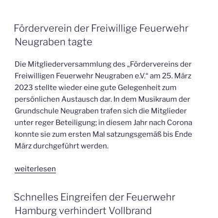
VERÖFFENTLICHT
Förderverein der Freiwillige Feuerwehr
AM
Neugraben tagte
Die Mitgliederversammlung des „Fördervereins der
Freiwilligen Feuerwehr Neugraben e.V.“ am 25. März
2023 stellte wieder eine gute Gelegenheit zum
persönlichen Austausch dar. In dem Musikraum der
Grundschule Neugraben trafen sich die Mitglieder
unter reger Beteiligung; in diesem Jahr nach Corona
konnte sie zum ersten Mal satzungsgemäß bis Ende
März durchgeführt werden.
„Förderverein
weiterlesen
der
Freiwillige
VERÖFFENTLICHT
Schnelles Eingreifen der Feuerwehr
AM
Feuerwehr
Hamburg verhindert Vollbrand
Neugraben